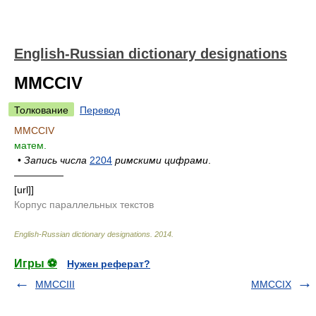
English-Russian dictionary designations
MMCCIV
Толкование
Перевод
MMCCIV
матем.
•
Запись числа
2204
римскими цифрами
.
—————
[url]]
Корпус параллельных текстов
English-Russian dictionary designations
.
2014
.
Игры ⚽
Нужен реферат?
MMCCIII
MMCCIX